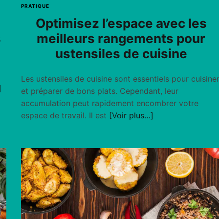
PRATIQUE
Optimisez l’espace avec les
s
meilleurs rangements pour
ustensiles de cuisine
Les ustensiles de cuisine sont essentiels pour cuisine
]
et préparer de bons plats. Cependant, leur
accumulation peut rapidement encombrer votre
espace de travail. Il est
[Voir plus…]