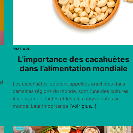
PRATIQUE
L’importance des cacahuètes
dans l’alimentation mondiale
et
Les cacahuètes, souvent appelées arachides dans
certaines régions du monde, sont l’une des cultures
les plus importantes et les plus polyvalentes au
monde. Leur importance
[Voir plus…]